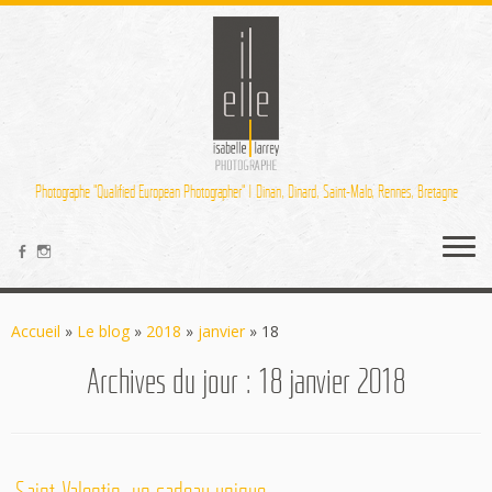
Photographe "Qualified European Photographer" | Dinan, Dinard, Saint-Malo, Rennes, Bretagne
Passer
au
Accueil
»
Le blog
»
2018
»
janvier
»
18
contenu
Archives du jour :
18 janvier 2018