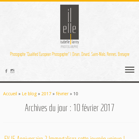
Photographe "Qualified European Photographer" | Dinan, Dinard, Saint-Malo, Rennes, Bretagne
Passer
au
Accueil
»
Le blog
»
2017
»
février
»
10
contenu
Archives du jour :
10 février 2017